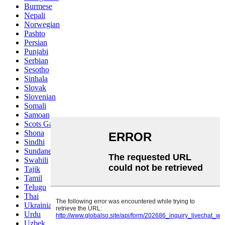
Burmese
Nepali
Norwegian
Pashto
Persian
Punjabi
Serbian
Sesotho
Sinhala
Slovak
Slovenian
Somali
Samoan
Scots Gaelic
Shona
Sindhi
Sundanese
Swahili
Tajik
Tamil
Telugu
Thai
Ukrainian
Urdu
Uzbek