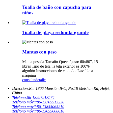
Toalla de baño con capucha para
niños
Toalla de playa redonda grande
Mantas con peso
Manta pesada Tamaño Queen/peso: 60x80”, 15
libras Tipo de tela: la tela exterior es 100%
algodón Instrucciones de cuidado: Lavable a
máquina
consulta
detalle
Dirección:
Rm 1806 Mansión IFC, No.18 Meishan Rd, Hefei,
China
Teléfono:
86-18297918574
Teléfono móvil:
86-13705513238
Teléfono móvil:
86-13855065210
Teléfono móvil:
86-13655608618