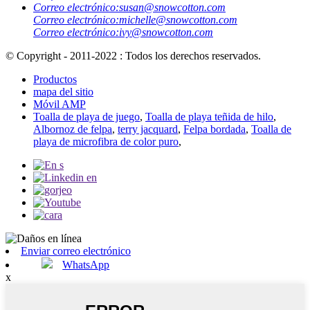
Correo electrónico:
susan@snowcotton.com
Correo electrónico:
michelle@snowcotton.com
Correo electrónico:
ivy@snowcotton.com
© Copyright - 2011-2022 : Todos los derechos reservados.
Productos
mapa del sitio
Móvil AMP
Toalla de playa de juego
,
Toalla de playa teñida de hilo
,
Albornoz de felpa
,
terry jacquard
,
Felpa bordada
,
Toalla de
playa de microfibra de color puro
,
Enviar correo electrónico
WhatsApp
x