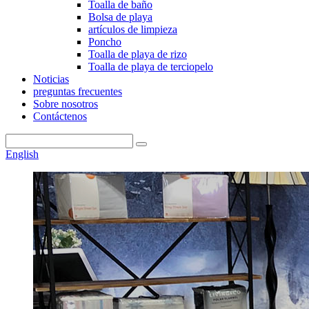
Toalla de baño
Bolsa de playa
artículos de limpieza
Poncho
Toalla de playa de rizo
Toalla de playa de terciopelo
Noticias
preguntas frecuentes
Sobre nosotros
Contáctenos
English