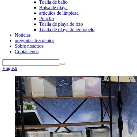
Toalla de baño
Bolsa de playa
artículos de limpieza
Poncho
Toalla de playa de rizo
Toalla de playa de terciopelo
Noticias
preguntas frecuentes
Sobre nosotros
Contáctenos
English