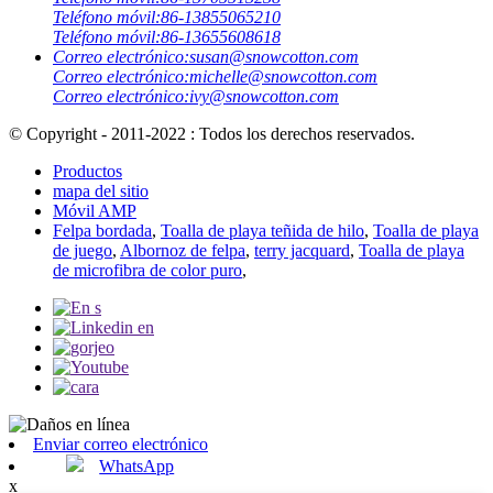
Teléfono móvil:
86-13855065210
Teléfono móvil:
86-13655608618
Correo electrónico:
susan@snowcotton.com
Correo electrónico:
michelle@snowcotton.com
Correo electrónico:
ivy@snowcotton.com
© Copyright - 2011-2022 : Todos los derechos reservados.
Productos
mapa del sitio
Móvil AMP
Felpa bordada
,
Toalla de playa teñida de hilo
,
Toalla de playa
de juego
,
Albornoz de felpa
,
terry jacquard
,
Toalla de playa
de microfibra de color puro
,
Enviar correo electrónico
WhatsApp
x